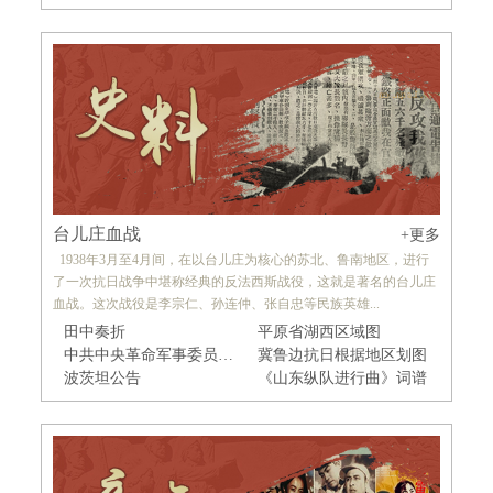
台儿庄血战
+更多
1938年3月至4月间，在以台儿庄为核心的苏北、鲁南地区，进行
了一次抗日战争中堪称经典的反法西斯战役，这就是著名的台儿庄
血战。这次战役是李宗仁、孙连仲、张自忠等民族英雄...
田中奏折
平原省湖西区域图
中共中央革命军事委员会发布的改编命令
冀鲁边抗日根据地区划图
波茨坦公告
《山东纵队进行曲》词谱