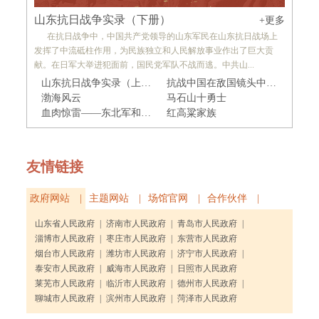
山东抗日战争实录（下册）
+更多
在抗日战争中，中国共产党领导的山东军民在山东抗日战场上
发挥了中流砥柱作用，为民族独立和人民解放事业作出了巨大贡
献。在日军大举进犯面前，国民党军队不战而逃。中共山...
山东抗日战争实录（上册）
抗战中国在敌国镜头中的影子——决战碧空
渤海风云
马石山十勇士
血肉惊雷——东北军和日军战车的一次殊死战斗
红高粱家族
友情链接
政府网站 |
主题网站 |
场馆官网 |
合作伙伴 |
山东省人民政府
|
济南市人民政府
|
青岛市人民政府
|
淄博市人民政府
|
枣庄市人民政府
|
东营市人民政府
烟台市人民政府
|
潍坊市人民政府
|
济宁市人民政府
|
泰安市人民政府
|
威海市人民政府
|
日照市人民政府
莱芜市人民政府
|
临沂市人民政府
|
德州市人民政府
|
聊城市人民政府
|
滨州市人民政府
|
菏泽市人民政府