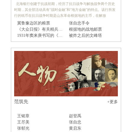
北海银行创建于抗战初期，经历了抗日战争与解放战争两个历史
时期，其全部活动具有“战时金融”和“地方金融”的特点。该行所发
行的纸币在抗日战争时期是山东革命根据地的主币，在解放
冀鲁豫边区的粮票
张自忠手令
《大众日报》有关精兵简政的报道
根据地的战地邮票
1931年窦来庚书写的《我武维扬》条幅
被炸之后的文峰塔
范筑先
+更多
王铭章
赵登禹
王尽美
张自忠
张郁光
黄启东