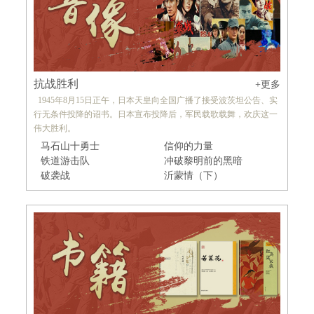
抗战胜利
+更多
1945年8月15日正午，日本天皇向全国广播了接受波茨坦公告、实
行无条件投降的诏书。日本宣布投降后，军民载歌载舞，欢庆这一
伟大胜利。
马石山十勇士
信仰的力量
铁道游击队
冲破黎明前的黑暗
破袭战
沂蒙情（下）