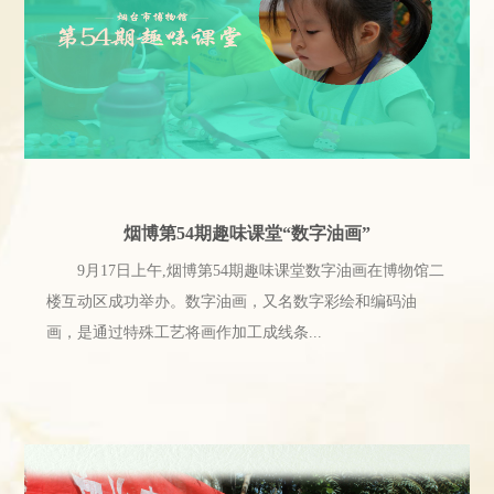
济南市博物馆4月份展览活动
一、《松鹤延年说颐园&mdash;&mdash;馆藏松年书画
特展》时间：2019年1月19日&mdash;4月下旬地点：济南市
博物馆第一展厅免费展出内容简介：展览精选馆藏、原店
藏清末书画家松年的纸本、绢本书...