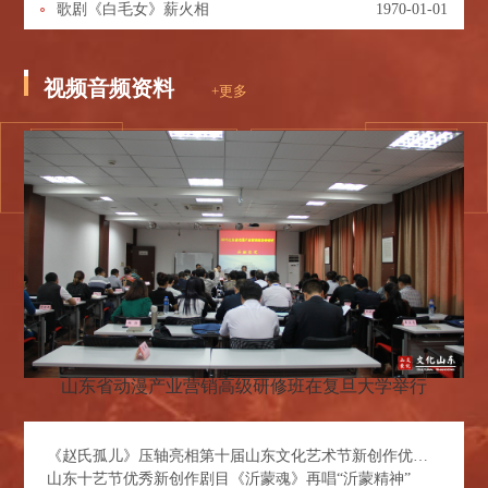
歌剧《白毛女》薪火相
1970-01-01
视频音频资料
+更多
山东省动漫产业营销高级研修班在复旦大学举行
《赵氏孤儿》压轴亮相第十届山东文化艺术节新创作优秀剧目展演
山东十艺节优秀新创作剧目《沂蒙魂》再唱“沂蒙精神”