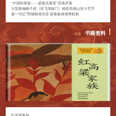
“中国的脊梁——梁漱溟展览”济南开幕
大型新编柳子戏《张飞闯辕门》精彩亮相山东十艺节
第一书记”郓城精准扶贫 探索集体保障机制
书籍资料
+更多
红高粱家族