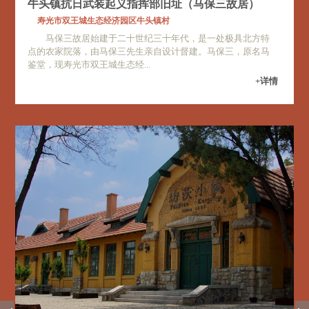
牛头镇抗日武装起义指挥部旧址（马保三故居）
寿光市双王城生态经济园区牛头镇村
马保三故居始建于二十世纪三十年代，是一处极具北方特
点的农家院落，由马保三先生亲自设计督建。马保三，原名马
鉴堂，现寿光市双王城生态经...
+详情