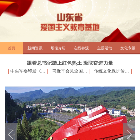
首页
新闻资讯
场馆介绍
在线参观
主题活动
文化专题
跟着总书记踏上红色热土 汲取奋进力量
中央军委印发《关于构建新时代人民军队思想
习近平会见全国扫黑除恶专项斗争总结表彰大
传统文化保护传承，习近平为何频频调研？