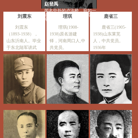
赵登禹
闻名中外的卢沟桥，宛如一
道美丽的长虹横卧在北京西
刘震东
理琪
鹿省三
南
刘震东
理琪(1908-
鹿省三(1905-
（1893-1938），
1938)原名游建
1938)山东莱芜
山东沂南人。毕业
铎，河南周口人,中
人，中共党员。
于东北陆军讲武
共党员。
1936年