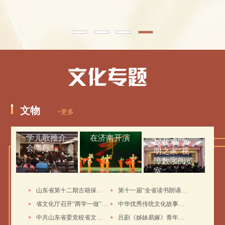
文物
+更多
“古意新
全省舞蹈优
曲”原创国
秀作品展演
全省特教学
学儿歌推介
在济南开演
校开通“光
会举行
明之家”视
障数字阅览
室
山东省第十二期古籍保护培训班在
第十一届“全省读书朗诵大赛”圆
省文化厅召开“两学一做”学习教
中华优秀传统文化故事会系列丛书
中共山东省委党校省文化厅分校揭
吕剧《姊妹易嫁》青年表演人才培