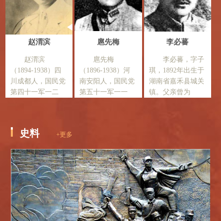
赵渭滨
扈先梅
李必蕃
赵渭滨
扈先梅
李必蕃，字子
（1894-1938）四
（1896-1938）河
琪，1892年出生于
川成都人，国民党
南安阳人，国民党
湖南省嘉禾县城关
第四十一军一二
第五十一军一一
镇。父亲曾为
史料
+更多