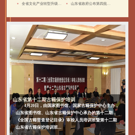
全省文化产业转型升级专题研讨班
山东省政府公布第四批省级非物质
“古意新曲”原创国学儿歌推
5月28日，在六一国际儿童节来临之际，中华优秀传
统文化故事会入选项目&mdash;&mdash;古意新曲原创
国学儿歌推介会在济南山东书城举行。济南胜利大街小
学、育才小学、育秀小学200多名...